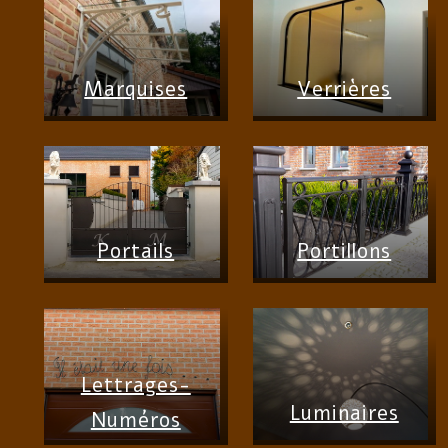
Marquises
Verrières
Portails
Portillons
Lettrages-
Luminaires
Numéros